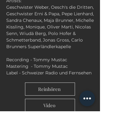
Artists:
Geschwister Weber, Oesch's die Dritten,
Geschwister Erni & Papa, Pepe Lienhard,
Sandra Chenaux, Maja Brunner, Michelle
Kissling, Monique, Oliver Marti, Nicolas
Senn, Wiudä Berg, Polo Hofer &
Schmetterband, Jonas Gross, Carlo
Brunners Superländlerkapelle
Recording - Tommy Mustac
Mastering - Tommy Mustac
Label - Schweizer Radio und Fernsehen
Reinhören
Video
zur Übersicht